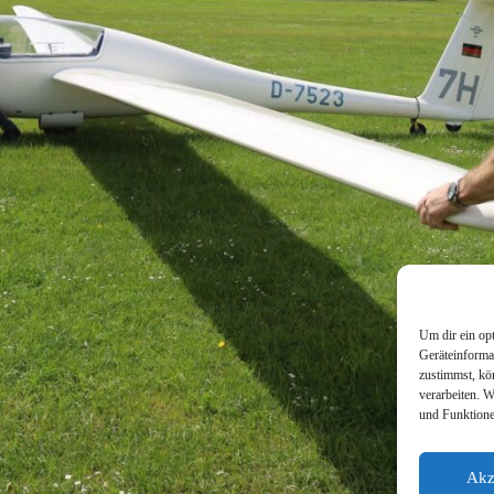
Um dir ein op
Geräteinforma
zustimmst, kö
verarbeiten. 
und Funktione
Akz